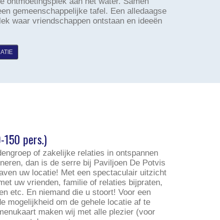
 dé ontmoetingsplek aan het water. Samen
een gemeenschappelijke tafel. Een alledaagse
plek waar vriendschappen ontstaan en ideeën
ATIE
0-150 pers.)
dengroep of zakelijke relaties in ontspannen
ineren, dan is de serre bij Paviljoen De Potvis
ven uw locatie! Met een spectaculair uitzicht
et uw vrienden, familie of relaties bijpraten,
n etc. En niemand die u stoort! Voor een
de mogelijkheid om de gehele locatie af te
enukaart maken wij met alle plezier (voor