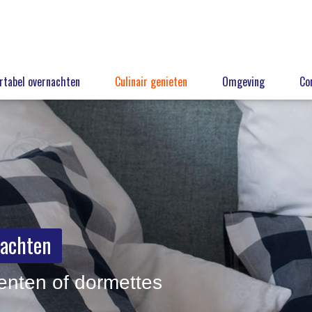
tabel overnachten
Culinair genieten
Omgeving
Co
nachten
enten of dormettes