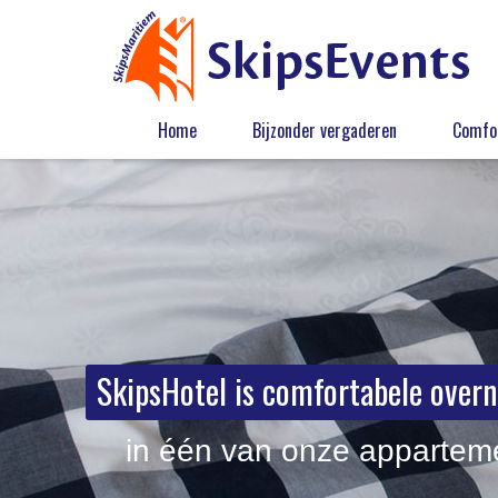
Home
Bijzonder vergaderen
Comfor
SkipsHotel is comfortabele over
in één van onze appartem