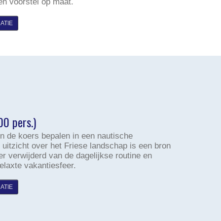
en voorstel op maat.
ATIE
00 pers.)
 en de koers bepalen in een nautische
itzicht over het Friese landschap is een bron
ver verwijderd van de dagelijkse routine en
relaxte vakantiesfeer.
ATIE