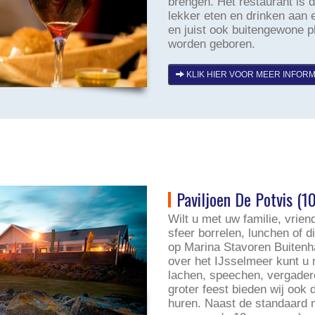
brengen. Het restaurant is
lekker eten en drinken aan 
en juist ook buitengewone 
worden geboren.
KLIK HIER VOOR MEER INFORM
Paviljoen De Potvis (1
Wilt u met uw familie, vrien
sfeer borrelen, lunchen of d
op Marina Stavoren Buitenha
over het IJsselmeer kunt u m
lachen, speechen, vergadere
groter feest bieden wij ook 
huren. Naast de standaard m