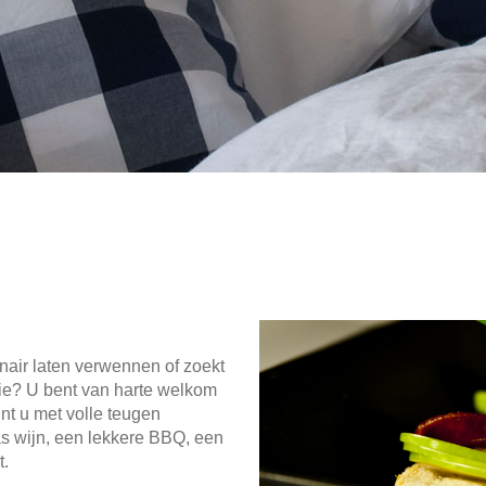
inair laten verwennen of zoekt
atie? U bent van harte welkom
nt u met volle teugen
as wijn, een lekkere BBQ, een
t.