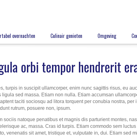
tabel overnachten
Culinair genieten
Omgeving
Co
gula orbi tempor hendrerit era
 turpis in suscipit ullamcorper, enim nunc sagittis risus, eu auct
 ligula sed massa. Etiam non nulla. Etiam accumsan ullamcorpe
ptent taciti sociosqu ad litora torquent per conubia nostra, p
cidunt rutrum, posuere non, ipsum.
 sociis natoque penatibus et magnis dis parturient montes, nas
scelerisque ac, massa. Cras id turpis. Etiam commodo sem luctus 
, venenatis sit amet, tristique et, vulputate in, dui. Etiam sed