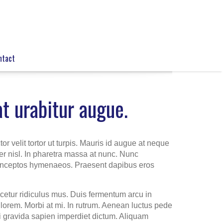
ntact
t urabitur augue.
or velit tortor ut turpis. Mauris id augue at neque
r nisl. In pharetra massa at nunc. Nunc
er inceptos hymenaeos. Praesent dapibus eros
cetur ridiculus mus. Duis fermentum arcu in
lorem. Morbi at mi. In rutrum. Aenean luctus pede
 mi gravida sapien imperdiet dictum. Aliquam