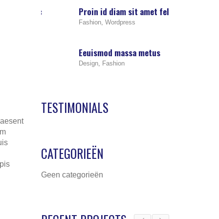
nc
Proin id diam sit amet felis
Eeuismod mas
Fashion
,
Wordpress
Design
,
Fashion
Eeuismod massa metus
Phasellus a vi
Design
,
Fashion
Design
,
Photogra
TESTIMONIALS
raesent
um
uis
CATEGORIEËN
pis
Geen categorieën