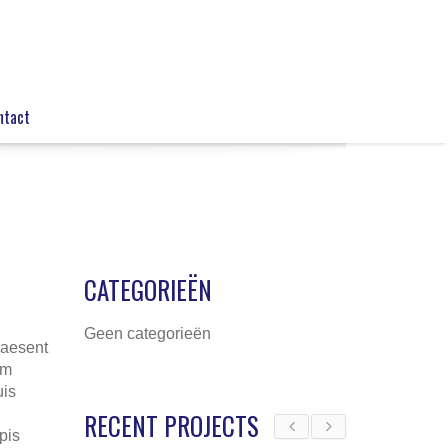
ntact
CATEGORIEËN
Geen categorieën
raesent
um
uis
RECENT PROJECTS
pis