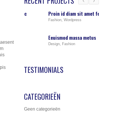
RECENT PROJECTS
nc
Proin id diam sit amet felis
Eeuismod mas
Fashion
,
Wordpress
Design
,
Fashion
Eeuismod massa metus
Phasellus a vi
raesent
Design
,
Fashion
Design
,
Photogra
um
uis
TESTIMONIALS
pis
CATEGORIEËN
Geen categorieën