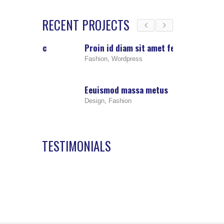
RECENT PROJECTS
nc
Proin id diam sit amet felis
Eeuismod mas
Fashion
,
Wordpress
Design
,
Fashion
Eeuismod massa metus
Phasellus a vi
Design
,
Fashion
Design
,
Photogra
TESTIMONIALS