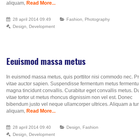
aliquam,
Read More...
Proin id diam sapien nu
Design
,
Photography
28 april 2014 09:49
Fashion
,
Photography
Design
,
Development
Etiam metus orci
Fashion
,
Photography
Eeuismod massa metus
In euismod massa metus, quis porttitor nisi commodo nec. P
vitae auctor sapien. Suspendisse fermentum metus ferment
magna tincidunt convallis. Curabitur eget convallis metus. D
vitae tortor ut metus rhoncus dignissim non vel est. Donec
bibendum justo vel neque ullamcorper ultrices. Aliquam a tur
aliquam,
Read More...
28 april 2014 09:40
Design
,
Fashion
Design
,
Development