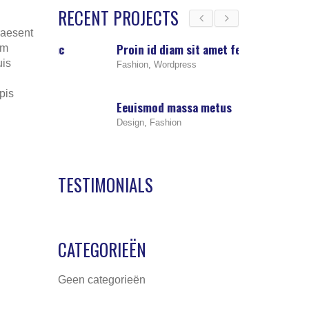
RECENT PROJECTS
raesent
nc
Proin id diam sit amet felis
Eeuismod mas
um
uis
Fashion
,
Wordpress
Design
,
Fashion
pis
Eeuismod massa metus
Phasellus a vi
Design
,
Fashion
Design
,
Photogra
TESTIMONIALS
CATEGORIEËN
Geen categorieën