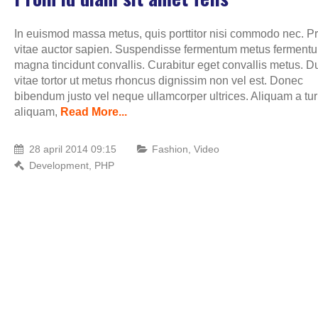
In euismod massa metus, quis porttitor nisi commodo nec. P
Proin id diam sapien nu
vitae auctor sapien. Suspendisse fermentum metus ferment
magna tincidunt convallis. Curabitur eget convallis metus. D
Design
,
Photography
vitae tortor ut metus rhoncus dignissim non vel est. Donec
bibendum justo vel neque ullamcorper ultrices. Aliquam a tur
Etiam metus orci
aliquam,
Read More...
Fashion
,
Photography
28 april 2014 09:15
Fashion
,
Video
Development
,
PHP