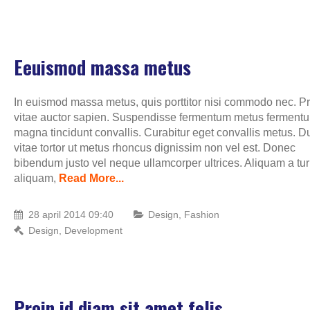
Proin id diam sapien nu
Design
,
Photography
Eeuismod massa metus
Etiam metus orci
In euismod massa metus, quis porttitor nisi commodo nec. P
Fashion
,
Photography
vitae auctor sapien. Suspendisse fermentum metus ferment
magna tincidunt convallis. Curabitur eget convallis metus. D
vitae tortor ut metus rhoncus dignissim non vel est. Donec
bibendum justo vel neque ullamcorper ultrices. Aliquam a tur
aliquam,
Read More...
28 april 2014 09:40
Design
,
Fashion
Design
,
Development
Proin id diam sit amet felis